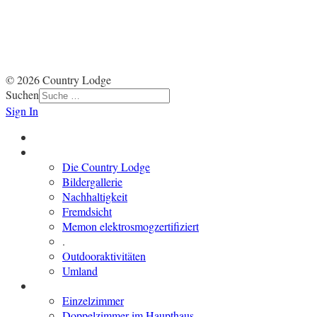
Impressum
|
Datenschutz
|
Haftungsausschluss
© 2026 Country Lodge
Suchen
Sign In
Start
Über und um die Lodge
Die Country Lodge
Bildergallerie
Nachhaltigkeit
Fremdsicht
Memon elektrosmogzertifiziert
.
Outdooraktivitäten
Umland
Übernachten
Einzelzimmer
Doppelzimmer im Haupthaus