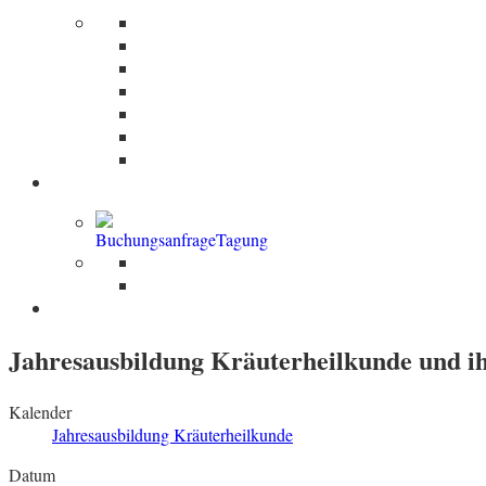
Einzelzimmer
Doppelzimmer im Haupthaus
DZ in separatem Holzhaus
Kleines Ferienhaus
Großes Ferienhaus
Frühstück
Buchungsbedingungen
Tagungen | Seminare
Ihre Tagungen
Öffentliche Seminare
Jahresausbildung Kräuterheilkunde und 
Kalender
Jahresausbildung Kräuterheilkunde
Datum