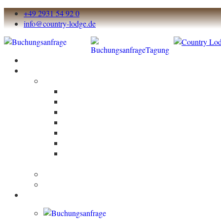
+49 2931 54 92 0
info@country-lodge.de
Start
Über und um die Lodge
Über die Lodge
Die Country Lodge
Lage
Bildergallerie
Nachhaltigkeit
Fremdsicht
Landurlaub aktiv
Memon
elektrosmogzertifiziert
Outdooraktivitäten
Umland
Übernachten